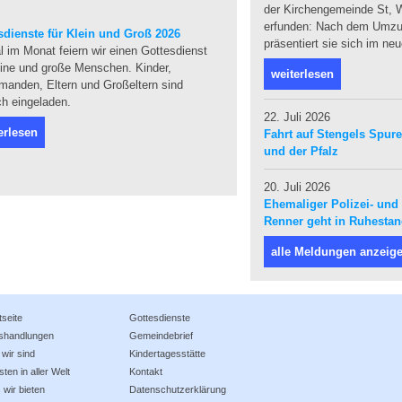
der Kirchengemeinde St, W
erfunden: Nach dem Umzug
sdienste für Klein und Groß 2026
präsentiert sie sich im ne
 im Monat feiern wir einen Gottesdienst
eine und große Menschen. Kinder,
weiterlesen
manden, Eltern und Großeltern sind
ch eingeladen.
22. Juli 2026
erlesen
Fahrt auf Stengels Spur
und der Pfalz
20. Juli 2026
Ehemaliger Polizei- und 
Renner geht in Ruhesta
alle Meldungen anzeig
tseite
Gottesdienste
shandlungen
Gemeindebrief
wir sind
Kindertagesstätte
sten in aller Welt
Kontakt
wir bieten
Datenschutzerklärung