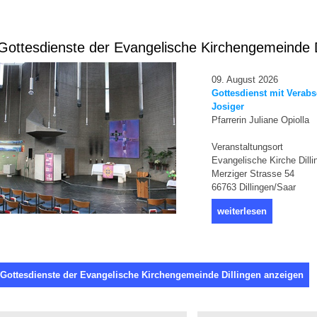
ottesdienste der Evangelische Kirchengemeinde D
09. August 2026
Gottesdienst mit Verab
Josiger
Pfarrerin Juliane Opiolla
Veranstaltungsort
Evangelische Kirche Dilli
Merziger Strasse 54
66763 Dillingen/Saar
weiterlesen
 Gottesdienste der Evangelische Kirchengemeinde Dillingen anzeigen