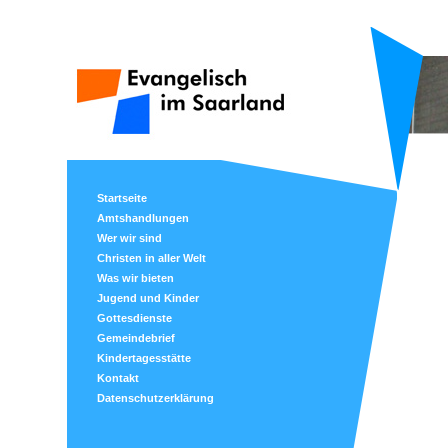
Startseite
Amtshandlungen
Wer wir sind
Christen in aller Welt
Was wir bieten
Jugend und Kinder
Gottesdienste
Gemeindebrief
Kindertagesstätte
Kontakt
Datenschutzerklärung