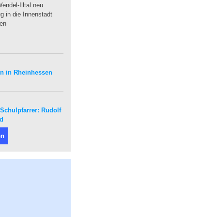
endel-Illtal neu
 in die Innenstadt
uen
en in Rheinhessen
Schulpfarrer: Rudolf
nd
en