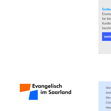
Gotte
Einmal
für kl
Konfir
herzli
weit
Star
Amt
Wer 
Chri
Was 