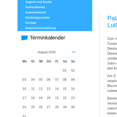
Jugend und Kinder
Gottesdienste
Gemeindebrief
Pal
Kindertagesstätte
Kontakt
Lut
Datenschutzerklärung
Terminkalender
Zum zw
Zusamm
Deutsc
August 2026
>>
Deutsc
sonder
Mo
Di
Mi
Do
Fr
Sa
So
Sohn e
drei K
01
02
Am 5. 
03
04
05
06
07
08
09
ursprü
Bischo
10
11
12
13
14
15
16
ordini
17
18
19
20
21
22
23
Bereit
monoth
24
25
26
27
28
29
30
zwisch
einem 
31