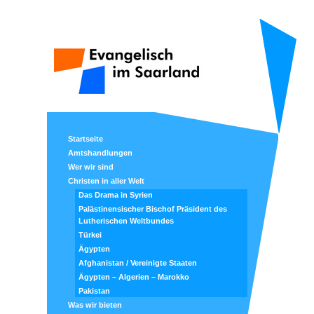
Startseite
Amtshandlungen
Wer wir sind
Christen in aller Welt
Das Drama in Syrien
Palästinensischer Bischof Präsident des
Lutherischen Weltbundes
Türkei
Ägypten
Afghanistan / Vereinigte Staaten
Ägypten – Algerien – Marokko
Pakistan
Was wir bieten