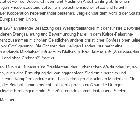
tattet vor, der Juden, Christen und Muslimen Anteil an ihr gibt. In einem
tigen Friedenszustand sollten ein palästinensischer Staat und Israel in
aler Kooperation nebeneinander bestehen, vergleichbar dem Vorbild der Staat
 Europäischen Union.
it 1967 anhaltende Besatzung des Westjordanlandes mit der für ihre Bewohne
ndenen Drangsalierung und Bevormundung hat er in dem Kairos-Palästina-
nt zusammen mit hohen Geistlichen anderer christlicher Konfessionen „ein
vor Gott“ genannt. Die Christen des Heiligen Landes, nur mehr eine
hwindende Minderheit“ ruft er zum Bleiben in ihrer Heimat auf: „Was wäre das
e Land ohne Christen?“ fragt er.
ahl Munib A. Junans zum Präsidenten des Lutherischen Weltbundes ist, so
n, auch eine Ermutigung der von aggressiven Siedlern einerseits und
ischen Kämpfern andererseits hart bedrängen christlichen Minderheit. Die
, der Bischof Junan vorsteht, ist nicht ganz so groß wie die Dillinger
lische Kirchengemeinde. Sie zählt gerade einmal dreitausend Seelen.
 Meisser