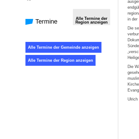
ausges
endgül
region
Alle Termine der
in der
Termine
Region anzeigen
Die se
verbu
Dokume
Sünde 
Alle Termine der Gemeinde anzeigen
„versc
Heilig
Alle Termine der Region anzeigen
Die W
gesehe
muslim
Kirche
Evange
Ulrich