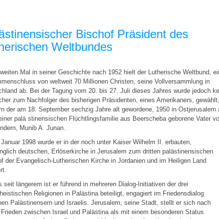
ästinensischer Bischof Präsident des
herischen Weltbundes
eiten Mal in seiner Geschichte nach 1952 hielt der Lutherische Weltbund, ei
enschluss von weltweit 70 Millionen Christen, seine Vollversammlung in
hland ab. Bei der Tagung vom 20. bis 27. Juli dieses Jahres wurde jedoch ke
her zum Nachfolger des bisherigen Präsidenten, eines Amerikaners, gewählt
n der am 18. September sechzig Jahre alt gewordene, 1950 in Ostjerusalem 
iner palä stinensischen Flüchtlingsfamilie aus Beerscheba geborene Vater v
indern, Munib A. Junan.
Januar 1998 wurde er in der noch unter Kaiser Wilhelm II. erbauten,
nglich deutschen, Erlöserkirche in Jerusalem zum dritten palästinensischen
f der Evangelisch-Lutherischen Kirche in Jordanien und im Heiligen Land
ert.
s seit längerem ist er führend in mehreren Dialog-Initiativen der drei
eistischen Religionen in Palästina beteiligt, engagiert im Friedensdialog
en Palästinensern und Israelis. Jerusalem, seine Stadt, stellt er sich nach
Frieden zwischen Israel und Palästina als mit einem besonderen Status