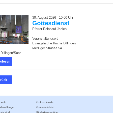
30. August 2026 - 10:00 Uhr
Gottesdienst
Pfarrer Reinhard Janich
Veranstaltungsort
Evangelische Kirche Dillingen
Merziger Strasse 54
Dillingen/Saar
erlesen
rück
tseite
Gottesdienste
shandlungen
Gemeindebrief
wir sind
Kindertagesstätte