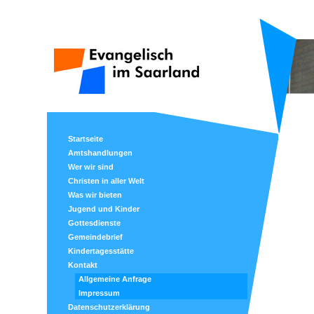
Startseite
Amtshandlungen
Wer wir sind
Christen in aller Welt
Was wir bieten
Jugend und Kinder
Gottesdienste
Gemeindebrief
Kindertagesstätte
Kontakt
Allgemeine Anfrage
Impressum
Datenschutzerklärung