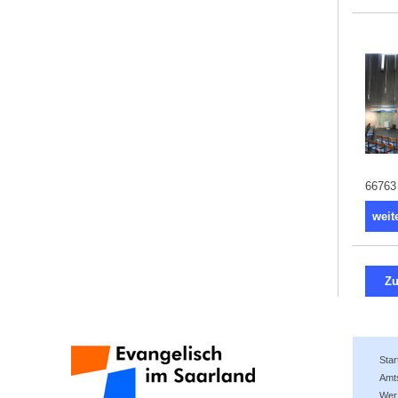
66763 
weit
Zu
Star
Amt
Wer 