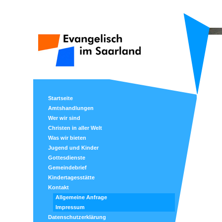
Startseite
Amtshandlungen
Wer wir sind
Christen in aller Welt
Was wir bieten
Jugend und Kinder
Gottesdienste
Gemeindebrief
Kindertagesstätte
Kontakt
Allgemeine Anfrage
Impressum
Datenschutzerklärung