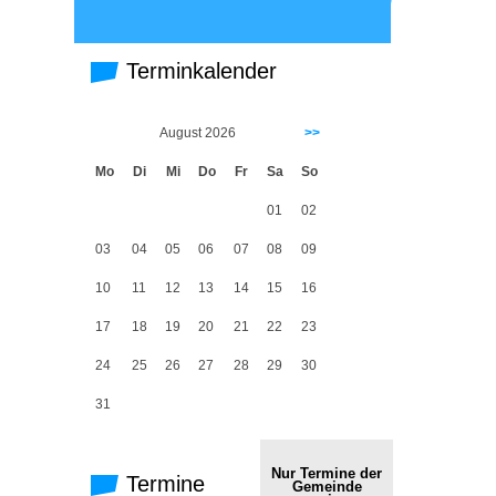
Terminkalender
August 2026
>>
Mo
Di
Mi
Do
Fr
Sa
So
01
02
03
04
05
06
07
08
09
10
11
12
13
14
15
16
17
18
19
20
21
22
23
24
25
26
27
28
29
30
31
Nur Termine der
Termine
Gemeinde