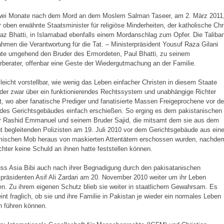
wei Monate nach dem Mord an dem Moslem Salman Taseer, am 2. März 2011
er oben erwähnte Staatsminister für religiöse Minderheiten, der katholische Chr
z Bhatti, in Islamabad ebenfalls einem Mordanschlag zum Opfer. Die Taliba
hmen die Verantwortung für die Tat. – Ministerpräsident Yousuf Raza Gilani
nte umgehend den Bruder des Ermordeten, Paul Bhatti, zu seinem
berater, offenbar eine Geste der Wiedergutmachung an der Familie.
 leicht vorstellbar, wie wenig das Leben einfacher Christen in diesem Staate
 der zwar über ein funktionierendes Rechtssystem und unabhängige Richter
t, wo aber fanatische Prediger und fanatisierte Massen Freigeprochene vor d
des Gerichtsgebäudes einfach erschießen. So erging es dem pakistanischen
er Rashid Emmanuel und seinem Bruder Sajid, die mitsamt dem sie aus dem
t begleitenden Polizisten am 19. Juli 2010 vor dem Gerichtsgebäude aus ein
mischen Mob heraus von maskierten Attentätern erschossen wurden, nachde
chter keine Schuld an ihnen hatte feststellen können.
ss Asia Bibi auch nach ihrer Begnadigung durch den pakisatanischen
präsidenten Asif Ali Zardari am 20. November 2010 weiter um ihr Leben
en. Zu ihrem eigenen Schutz blieb sie weiter in staatlichem Gewahrsam. Es
int fraglich, ob sie und ihre Familie in Pakistan je wieder ein normales Leben
n führen können.