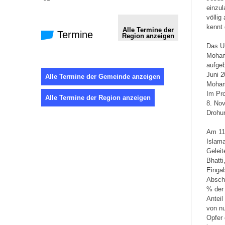
einzul
völlig
kennt 
Alle Termine der
Termine
Region anzeigen
Das Un
Mohamm
aufgeb
Juni 2
Alle Termine der Gemeinde anzeigen
Mohamm
Im Pro
Alle Termine der Region anzeigen
8. No
Drohun
Am 11.
Islam
Geleit
Bhatti
Eingab
Abscha
% der
Anteil
von nu
Opfer 