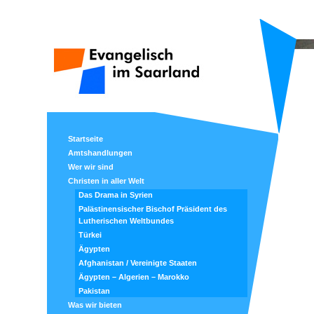
Startseite
Amtshandlungen
Wer wir sind
Christen in aller Welt
Das Drama in Syrien
Palästinensischer Bischof Präsident des
Lutherischen Weltbundes
Türkei
Ägypten
Afghanistan / Vereinigte Staaten
Ägypten – Algerien – Marokko
Pakistan
Was wir bieten