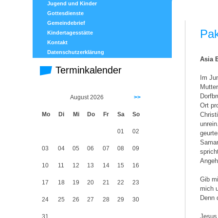
Jugend und Kinder
Gottesdienste
Gemeindebrief
Pak
Kindertagesstätte
Kontakt
Datenschutzerklärung
Asia 
Terminkalender
Im Jun
Mutter
Dorfbr
August 2026
>>
Ort pr
Mo
Di
Mi
Do
Fr
Sa
So
Christ
unrein
01
02
geurte
Samari
03
04
05
06
07
08
09
sprich
Angehö
10
11
12
13
14
15
16
Gib mi
17
18
19
20
21
22
23
mich u
Denn d
24
25
26
27
28
29
30
Jesus 
31