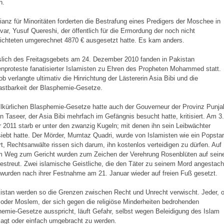
n.
lianz für Minoritäten forderten die Bestrafung eines Predigers der Moschee in
ar, Yusuf Quereshi, der öffentlich für die Ermordung der noch nicht
ichteten umgerechnet 4870 € ausgesetzt hatte. Es kam anders.
slich des Freitagsgebets am 24. Dezember 2010 fanden in Pakistan
proteste fanatisierter Islamisten zu Ehren des Propheten Mohammed statt.
b verlangte ultimativ die Hinrichtung der Lästererin Asia Bibi und die
astbarkeit der Blasphemie-Gesetze.
llkürlichen Blasphemie-Gesetze hatte auch der Gouverneur der Provinz Punja
 Taseer, der Asia Bibi mehrfach im Gefängnis besucht hatte, kritisiert. Am 3.
 2011 starb er unter den zwanzig Kugeln; mit denen ihn sein Leibwächter
iebt hatte. Der Mörder, Mumtaz Quadri, wurde von Islamisten wie ein Popstar
rt, Rechtsanwälte rissen sich darum, ihn kostenlos verteidigen zu dürfen. Auf
m Weg zum Gericht wurden zum Zeichen der Verehrung Rosenblüten auf sein
streut. Zwei islamische Geistliche, die den Täter zu seinem Mord angestach
 wurden nach ihrer Festnahme am 21. Januar wieder auf freien Fuß gesetzt.
istan werden so die Grenzen zwischen Recht und Unrecht verwischt. Jeder, 
 oder Moslem, der sich gegen die religiöse Minderheiten bedrohenden
emie-Gesetze ausspricht, läuft Gefahr, selbst wegen Beleidigung des Islam
agt oder einfach umgebracht zu werden.