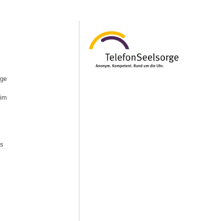
ige
 im
us