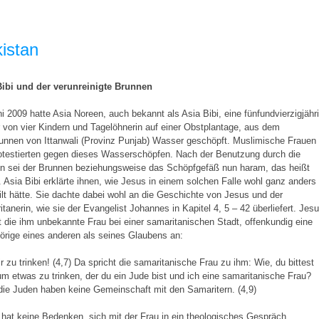
istan
Bibi und der verunreinigte Brunnen
i 2009 hatte Asia Noreen, auch bekannt als Asia Bibi, eine fünfundvierzigjähr
 von vier Kindern und Tagelöhnerin auf einer Obstplantage, aus dem
unnen von Ittanwali (Provinz Punjab) Wasser geschöpft. Muslimische Frauen
otestierten gegen dieses Wasserschöpfen. Nach der Benutzung durch die
in sei der Brunnen beziehungsweise das Schöpfgefäß nun haram, das heißt
. Asia Bibi erklärte ihnen, wie Jesus in einem solchen Falle wohl ganz anders
ilt hätte. Sie dachte dabei wohl an die Geschichte von Jesus und der
tanerin, wie sie der Evangelist Johannes in Kapitel 4, 5 – 42 überliefert. Jes
t die ihm unbekannte Frau bei einer samaritanischen Stadt, offenkundig eine
rige eines anderen als seines Glaubens an:
r zu trinken! (4,7) Da spricht die samaritanische Frau zu ihm: Wie, du bittest
m etwas zu trinken, der du ein Jude bist und ich eine samaritanische Frau?
ie Juden haben keine Gemeinschaft mit den Samaritern. (4,9)
hat keine Bedenken, sich mit der Frau in ein theologisches Gespräch