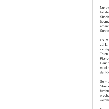
Nur z
fiel d
Shabba
überna
ernan
Sonder
Es ist
zählt,
verfüg
Toren 
Pfarr
Gerich
musli
der Ri
So mu
Staats
fürcht
ersche
werde