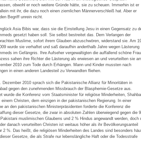
assen, obwohl er noch weitere Gründe hätte, sie zu scheuen. Immerhin ist er
 allein mit ihr, die dazu noch einen ziemlichen Männerverschleiß hat. Aber er
den Begriff unrein nicht.
glück Asia Bibis war, dass sie die Einstellung Jesu in einen Gegensatz zu d
eds gesetzt haben soll. Sie selbst bestreitet das. Dem Verlangen der
rachten Muslime, sofort ihrem Glauben abzuschwören, widerstand sie. Am 19
009 wurde sie verhaftet und saß daraufhin anderthalb Jahre wegen Lästerung
eds im Gefängnis. Ihre Aufseher vergewaltigten die auffallend schöne Frau
zess sahen ihre Richter die Lästerung als erwiesen an und verurteilten sie a
vember 2010 zum Tode durch Erhängen. Mann und Kinder mussten nach
gen in einen anderen Landesteil zu Verwandten fliehen.
 Dezember 2010 sprach sich die Pakistanische Allianz für Minoritäten in
abad gegen den zunehmenden Missbrauch der Blasphemie-Gesetze aus.
et wurde die Konferenz vom Staatsminister für religiöse Minderheiten, Shahb
, einem Christen, dem einzigen in der pakistanischen Regierung. In einer
e an den pakistanischen Ministerpräsidenten forderte die Konferenz die
ffung dieser Gesetze, die zwar in absoluten Zahlen überwiegend gegen die 
 Pakistani muslimischen Glaubens und 2 % Hindus angewandt werden, doch 
 der danach verurteilten Christen ist weitaus höher als ihr Bevölkerungsanteil
r 2 %. Das heißt, die religiösen Minderheiten des Landes sind besonders häu
dieser Gesetze, die als Strafe nur lebenslängliche Haft oder die Todesstrafe