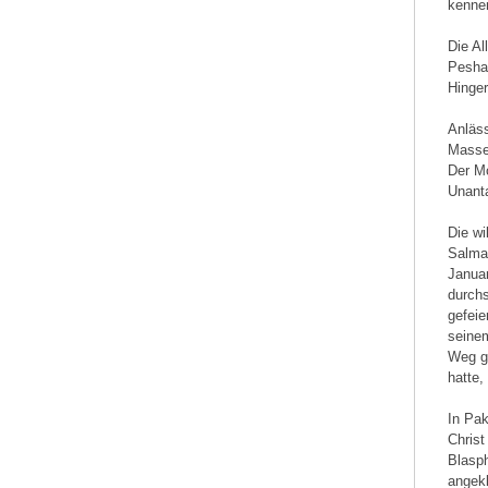
kenne
Die Al
Peshav
Hinger
Anläs
Massen
Der Mo
Unant
Die wi
Salman
Januar
durchs
gefeie
seine
Weg ge
hatte,
In Pak
Christ
Blasph
angekl